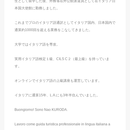
生として留学した後、外務省在外公館派遣員として在イタリア日
本国大使館に勤務しました。
これまでプロのイタリア語通訳としてイタリア国内、日本国内で
通算約1000回を超える業務をこなしてきました。
大学ではイタリア語を専攻。
実用イタリア語検定１級、CILS C２（最上級）を持っていま
す。
オンラインでイタリア語の上級講座も運営しています。
イタリアに通算15年、L.A.にも3年半住んでいました。
Buongiorno! Sono Nao KURODA.
Lavoro come guida turistica professionale in lingua italiana a