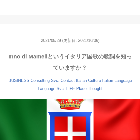
2021/09/29
(更新日: 2021/10/06)
Inno di Mameliというイタリア国歌の歌詞を知っ
ていますか？
BUSINESS
Consulting Svc.
Contact
Italian Culture
Italian Language
Language Svc.
LIFE
Place
Thought