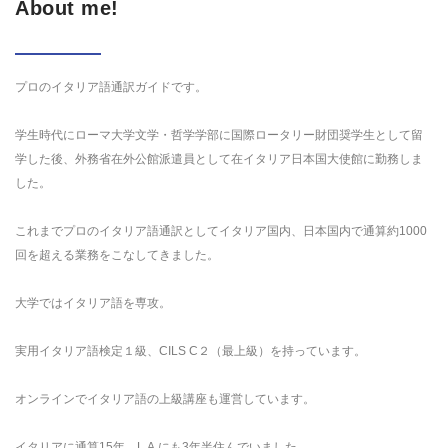
About me!
プロのイタリア語通訳ガイドです。
学生時代にローマ大学文学・哲学学部に国際ロータリー財団奨学生として留
学した後、外務省在外公館派遣員として在イタリア日本国大使館に勤務しま
した。
これまでプロのイタリア語通訳としてイタリア国内、日本国内で通算約1000
回を超える業務をこなしてきました。
大学ではイタリア語を専攻。
実用イタリア語検定１級、CILS C２（最上級）を持っています。
オンラインでイタリア語の上級講座も運営しています。
イタリアに通算15年、L.A.にも3年半住んでいました。