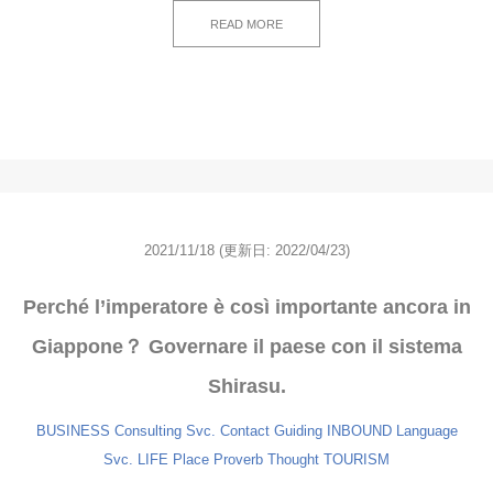
READ MORE
2021/11/18
(更新日: 2022/04/23)
Perché l’imperatore è così importante ancora in
Giappone？ Governare il paese con il sistema
Shirasu.
BUSINESS
Consulting Svc.
Contact
Guiding
INBOUND
Language
Svc.
LIFE
Place
Proverb
Thought
TOURISM