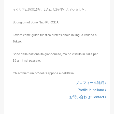
イタリアに通算15年、L.A.にも3年半住んでいました。
Buongiorno! Sono Nao KURODA.
Lavoro come guida turistica professionale in lingua italiana a
Tokyo.
Sono della nazionalità giapponese, ma ho vissuto in Italia per
15 anni nel passato.
Chiacchiero un po' del Giappone e dell'Italia.
プロフィール詳細
Profile in italiano
お問い合わせ/Contact