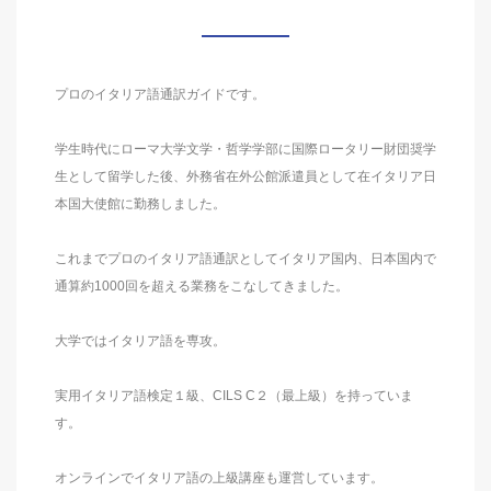
プロのイタリア語通訳ガイドです。
学生時代にローマ大学文学・哲学学部に国際ロータリー財団奨学
生として留学した後、外務省在外公館派遣員として在イタリア日
本国大使館に勤務しました。
これまでプロのイタリア語通訳としてイタリア国内、日本国内で
通算約1000回を超える業務をこなしてきました。
大学ではイタリア語を専攻。
実用イタリア語検定１級、CILS C２（最上級）を持っていま
す。
オンラインでイタリア語の上級講座も運営しています。