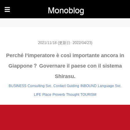
☰
2021/11/18
(更新日: 2022/04/23)
Perché l’imperatore è così importante ancora in
Giappone？ Governare il paese con il sistema
Shirasu.
BUSINESS
Consulting Svc.
Contact
Guiding
INBOUND
Language Svc.
LIFE
Place
Proverb
Thought
TOURISM